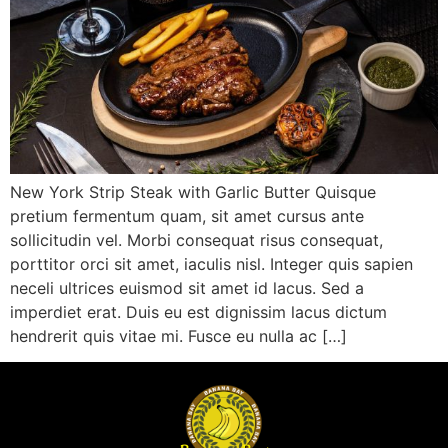
New York Strip Steak with Garlic Butter Quisque
pretium fermentum quam, sit amet cursus ante
sollicitudin vel. Morbi consequat risus consequat,
porttitor orci sit amet, iaculis nisl. Integer quis sapien
neceli ultrices euismod sit amet id lacus. Sed a
imperdiet erat. Duis eu est dignissim lacus dictum
hendrerit quis vitae mi. Fusce eu nulla ac […]